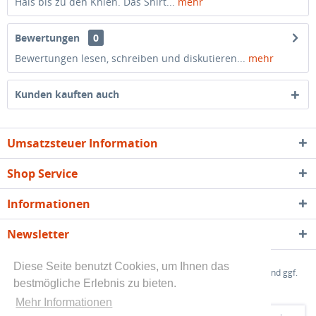
Hals bis zu den Knien. Das Shirt...
mehr
Bewertungen
0
Bewertungen lesen, schreiben und diskutieren...
mehr
Kunden kauften auch
Umsatzsteuer Information
Shop Service
Informationen
Newsletter
Diese Seite benutzt Cookies, um Ihnen das
* Alle angegebenen Preise sind Endpreise zzgl.
Versandkosten
und ggf.
bestmögliche Erlebnis zu bieten.
Nachnahmegebühren, wenn nicht anders beschrieben
Mehr Informationen