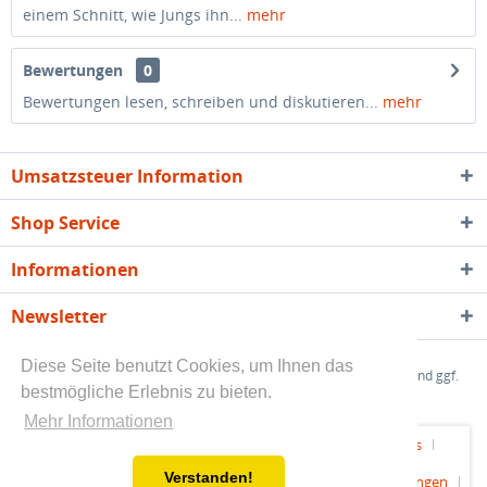
einem Schnitt, wie Jungs ihn...
mehr
Bewertungen
0
Bewertungen lesen, schreiben und diskutieren...
mehr
Umsatzsteuer Information
Shop Service
Informationen
Newsletter
Diese Seite benutzt Cookies, um Ihnen das
* Alle angegebenen Preise sind Endpreise zzgl.
Versandkosten
und ggf.
bestmögliche Erlebnis zu bieten.
Nachnahmegebühren, wenn nicht anders beschrieben
Mehr Informationen
Kundeninfo - Rechtliche Vorabinformationen
Über uns
Verstanden!
Hilfe / Support
Kontakt
Versand und Zahlungsbedingungen