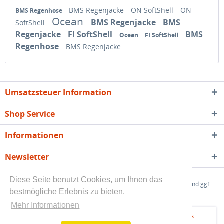
BMS Regenjacke
ON SoftShell
ON
BMS Regenhose
Ocean
BMS Regenjacke
BMS
SoftShell
Regenjacke
FI SoftShell
BMS
Ocean
FI SoftShell
Regenhose
BMS Regenjacke
Umsatzsteuer Information
Shop Service
Informationen
Newsletter
Diese Seite benutzt Cookies, um Ihnen das
* Alle angegebenen Preise sind Endpreise zzgl.
Versandkosten
und ggf.
bestmögliche Erlebnis zu bieten.
Nachnahmegebühren, wenn nicht anders beschrieben
Mehr Informationen
Kundeninfo - Rechtliche Vorabinformationen
Über uns