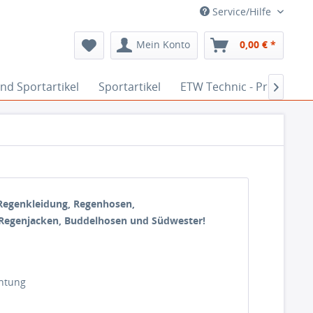
Service/Hilfe
Mein Konto
0,00 € *
 und Sportartikel
Sportartikel
ETW Technic - Professio

 Regenkleidung, Regenhosen,
Regenjacken, Buddelhosen und Südwester!
chtung