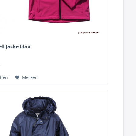
ell Jacke blau
*
chen
Merken