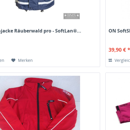
jacke Räuberwald pro - SoftLan®...
ON SoftS
39,90 € 
hen
Merken
Verglei