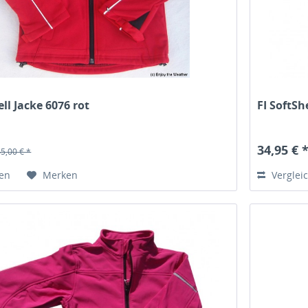
ll Jacke 6076 rot
FI SoftSh
34,95 € 
45,00 € *
hen
Merken
Verglei