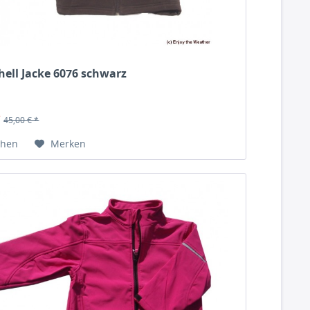
hell Jacke 6076 schwarz
*
45,00 € *
chen
Merken