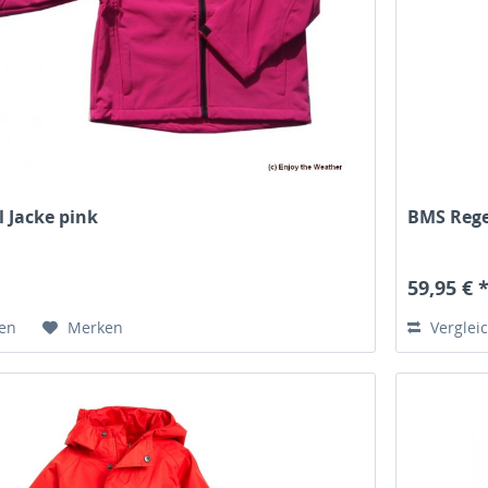
l Jacke pink
BMS Rege
59,95 € 
hen
Merken
Verglei