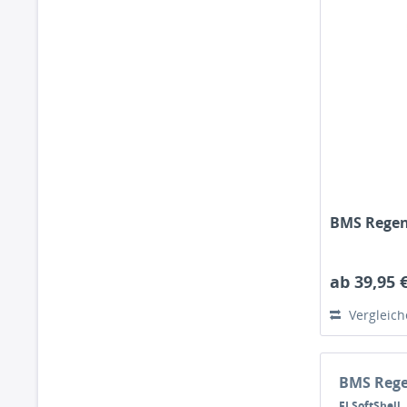
BMS Regenj
ab 39,95 
Vergleic
BMS Reg
FI SoftShell