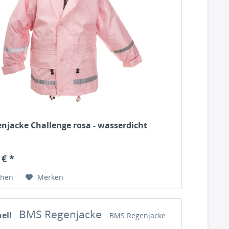
njacke Challenge rosa - wasserdicht
 € *
chen
Merken
BMS Regenjacke
hell
BMS Regenjacke