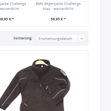
jacke Challenge
BMS Regenjacke Challenge
FI SoftShe
 wasserdicht
blau - wasserdicht
39,95 € *
59,95 € *
34,
Sortierung: