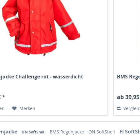
acke Challenge rot - wasserdicht
BMS Rege
€ *
ab 39,95
hen
Merken
Verglei
enjacke
FI SoftS
BMS Regenjacke
ON SoftShell
ON SoftShell