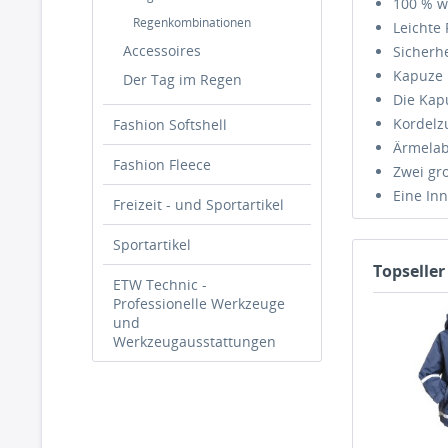
100 % w
Regenkombinationen
Leichte 
Accessoires
Sicherh
Kapuze 
Der Tag im Regen
Die Kap
Kordelzu
Fashion Softshell
Ärmelabs
Fashion Fleece
Zwei gr
Eine In
Freizeit - und Sportartikel
Sportartikel
Topseller
ETW Technic -
Professionelle Werkzeuge
und
Werkzeugausstattungen