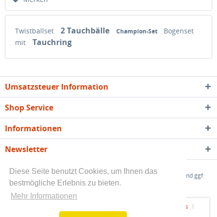
2 Tauchbälle
Twistballset
Bogenset
Champion-Set
Tauchring
mit
Umsatzsteuer Information
Shop Service
Informationen
Newsletter
Diese Seite benutzt Cookies, um Ihnen das
* Alle angegebenen Preise sind Endpreise zzgl.
Versandkosten
und ggf.
bestmögliche Erlebnis zu bieten.
Nachnahmegebühren, wenn nicht anders beschrieben
Mehr Informationen
Kundeninfo - Rechtliche Vorabinformationen
Über uns