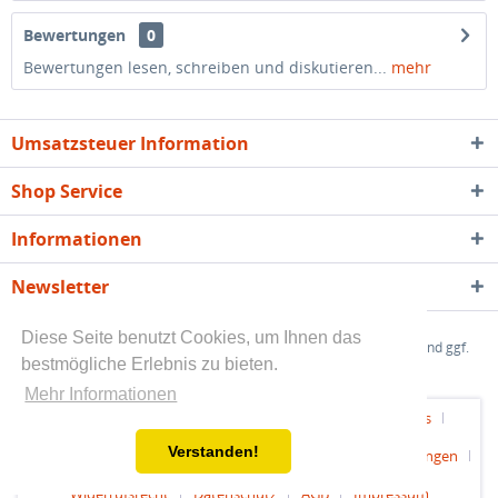
Bewertungen
0
Bewertungen lesen, schreiben und diskutieren...
mehr
Umsatzsteuer Information
Shop Service
Informationen
Newsletter
Diese Seite benutzt Cookies, um Ihnen das
* Alle angegebenen Preise sind Endpreise zzgl.
Versandkosten
und ggf.
bestmögliche Erlebnis zu bieten.
Nachnahmegebühren, wenn nicht anders beschrieben
Mehr Informationen
Kundeninfo - Rechtliche Vorabinformationen
Über uns
Verstanden!
Hilfe / Support
Kontakt
Versand und Zahlungsbedingungen
Widerrufsrecht
Datenschutz
AGB
Impressum